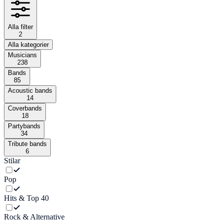
Alla filter
2
Alla kategorier
Musicians
238
Bands
85
Acoustic bands
14
Coverbands
18
Partybands
34
Tribute bands
6
Stilar
Pop
Hits & Top 40
Rock & Alternative