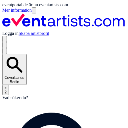
eventportal.de är nu eventartists.com
Mer information
Logga in
Skapa artistprofil
Coverbands
Berlin
2
Vad söker du?