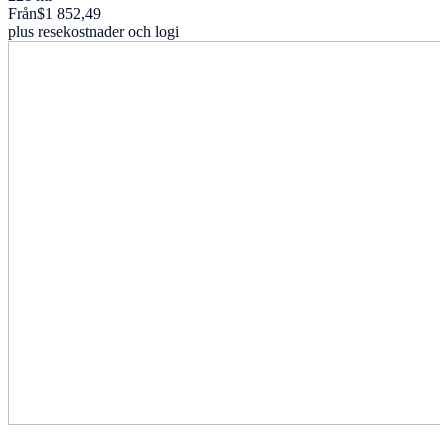
Från
$1 852,49
plus resekostnader och logi