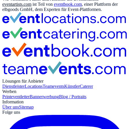
eventartists.com
ist Teil von
eventbook.com
, einer Plattform der
elbgoods GmbH, dem Experten für Event-Plattformen.
Lösungen für Anbieter
Dienstleister
Locations
Teamevents
Künstler
Caterer
Werben
Print
eventletter
Bannerwerbung
Blog / Portraits
Information
Über uns
Sitemap
Folge uns