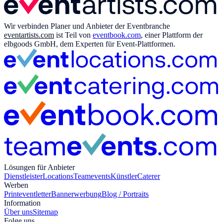
Wir verbinden Planer und Anbieter der Eventbranche
eventartists.com
ist Teil von
eventbook.com
, einer Plattform der
elbgoods GmbH, dem Experten für Event-Plattformen.
Lösungen für Anbieter
Dienstleister
Locations
Teamevents
Künstler
Caterer
Werben
Print
eventletter
Bannerwerbung
Blog / Portraits
Information
Über uns
Sitemap
Folge uns