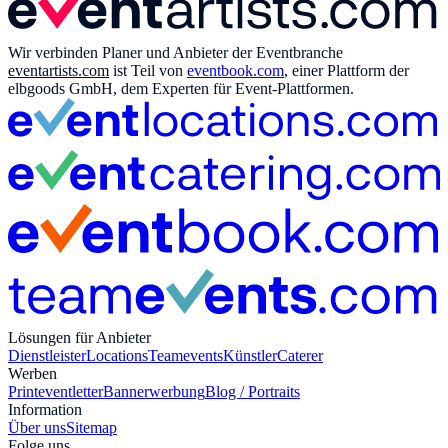
Wir verbinden Planer und Anbieter der Eventbranche
eventartists.com
ist Teil von
eventbook.com
, einer Plattform der
elbgoods GmbH, dem Experten für Event-Plattformen.
Lösungen für Anbieter
Dienstleister
Locations
Teamevents
Künstler
Caterer
Werben
Print
eventletter
Bannerwerbung
Blog / Portraits
Information
Über uns
Sitemap
Folge uns