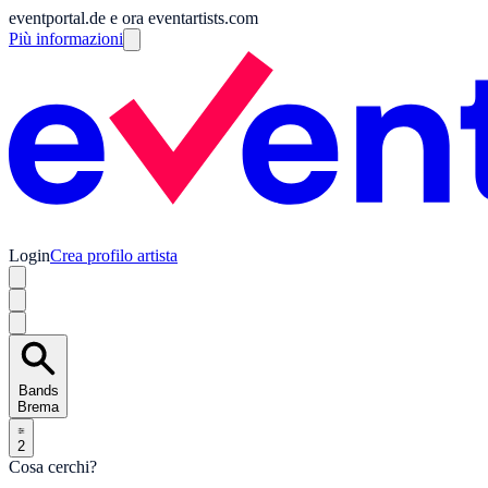
eventportal.de e ora eventartists.com
Più informazioni
Login
Crea profilo artista
Bands
Brema
2
Cosa cerchi?