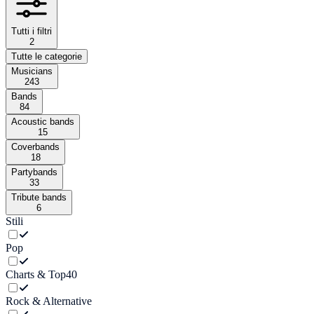
Tutti i filtri
2
Tutte le categorie
Musicians
243
Bands
84
Acoustic bands
15
Coverbands
18
Partybands
33
Tribute bands
6
Stili
Pop
Charts & Top40
Rock & Alternative