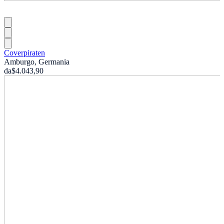
Coverpiraten
Amburgo, Germania
da
$4.043,90