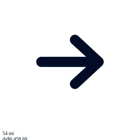
54 mi
da
$6.458,69