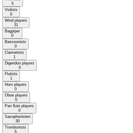
5
Violists
0
Wind players
31
Bagpiper
0
Bassoonists
0
Clarinetists
1
Digeridoo players
0
Flutists
1
Horn players
0
Oboe players
0
Pan flute players
0
Saxophonisten
30
Trombonists
5