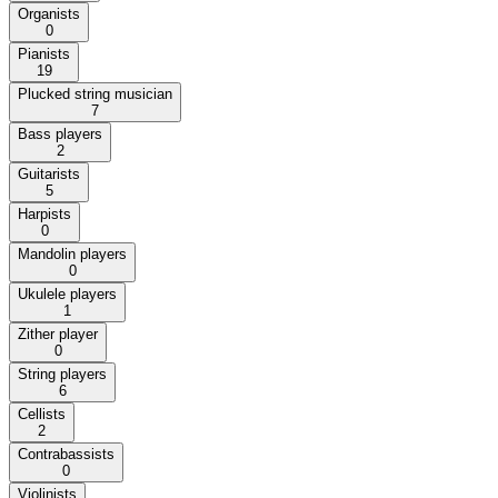
Organists
0
Pianists
19
Plucked string musician
7
Bass players
2
Guitarists
5
Harpists
0
Mandolin players
0
Ukulele players
1
Zither player
0
String players
6
Cellists
2
Contrabassists
0
Violinists