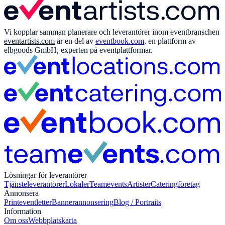
Vi kopplar samman planerare och leverantörer inom eventbranschen
eventartists.com
är en del av
eventbook.com
, en plattform av
elbgoods GmbH, experten på eventplattformar.
Lösningar för leverantörer
Tjänsteleverantörer
Lokaler
Teamevents
Artister
Cateringföretag
Annonsera
Print
eventletter
Bannerannonsering
Blog / Portraits
Information
Om oss
Webbplatskarta