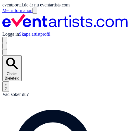
eventportal.de är nu eventartists.com
Mer information
Logga in
Skapa artistprofil
Choirs
Bielefeld
2
Vad söker du?