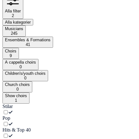
Alla filter
2
Alla kategorier
Musicians
245
Ensembles & Formations
41
Choirs
9
A cappella choirs
0
Children's/youth choirs
0
Church choirs
0
Show choirs
1
Stilar
Pop
Hits & Top 40