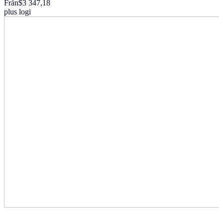
Från
$3 347,18
plus logi