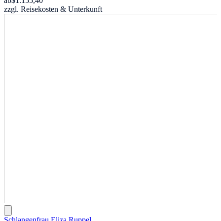
ab
$1.155,40
zzgl. Reisekosten & Unterkunft
Schlangenfrau Eliza Ruppel