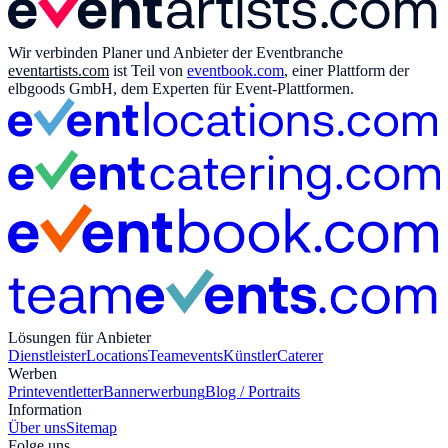
Wir verbinden Planer und Anbieter der Eventbranche
eventartists.com
ist Teil von
eventbook.com
, einer Plattform der
elbgoods GmbH, dem Experten für Event-Plattformen.
Lösungen für Anbieter
Dienstleister
Locations
Teamevents
Künstler
Caterer
Werben
Print
eventletter
Bannerwerbung
Blog / Portraits
Information
Über uns
Sitemap
Folge uns