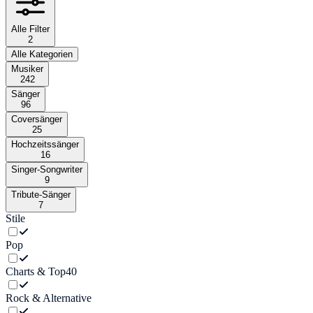
Alle Filter
2
Alle Kategorien
Musiker
242
Sänger
96
Coversänger
25
Hochzeitssänger
16
Singer-Songwriter
9
Tribute-Sänger
7
Stile
Pop
Charts & Top40
Rock & Alternative