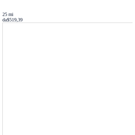
25 mi
da
$519,39