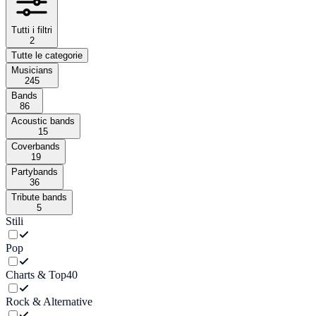
Tutti i filtri
2
Tutte le categorie
Musicians
245
Bands
86
Acoustic bands
15
Coverbands
19
Partybands
36
Tribute bands
5
Stili
Pop
Charts & Top40
Rock & Alternative