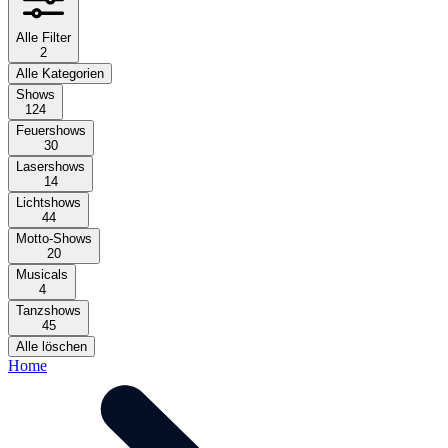
Alle Filter
2
Alle Kategorien
Shows
124
Feuershows
30
Lasershows
14
Lichtshows
44
Motto-Shows
20
Musicals
4
Tanzshows
45
Alle löschen
Home